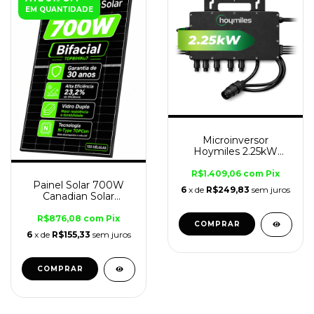
EM QUANTIDADE
Microinversor
Hoymiles 2.25kW
HMS-2250DW-4T Wi-
Fi para 4 Módulos
R$1.409,06
com
Pix
Painel Solar 700W
Solares
6
x de
R$249,83
sem juros
Canadian Solar
TOPBiHiKu7 Bifacial –
Alta Eficiência 23,2%
R$876,08
com
Pix
6
x de
R$155,33
sem juros