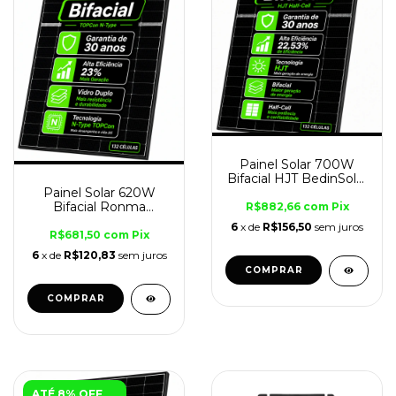
Painel Solar 700W
Bifacial HJT BedinSolar
Painel Solar 620W
Half-Cell Alta Eficiência
Bifacial Ronma
22,53%
R$882,66
com
Pix
TOPCon – Alta
6
x de
R$156,50
sem juros
Eficiência 23% | Mais
R$681,50
com
Pix
Geração e Economia
6
x de
R$120,83
sem juros
ATÉ 8% OFF