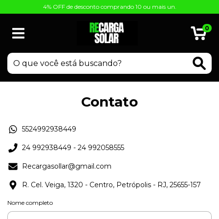
4% OFF de desconto comprando 10 ou mais un.
0
Contato
5524992938449
24 992938449 - 24 992058555
Recargasollar@gmail.com
R. Cel. Veiga, 1320 - Centro, Petrópolis - RJ, 25655-157
Nome completo