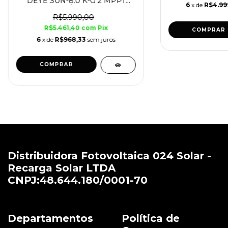
DEYE SUN-8.0 K-G 2 MPPT
6
x de
R$4.99
MONOFÁSICO 220 V
R$5.990,00
R$5.461,40
com
Pix
6
x de
R$968,33
sem juros
Distribuidora Fotovoltaica 024 Solar -
Recarga Solar LTDA
CNPJ:48.644.180/0001-70
Departamentos
Política de