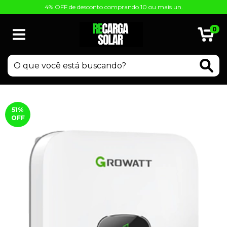
4% OFF de desconto comprando 10 ou mais un.
0
51
%
OFF