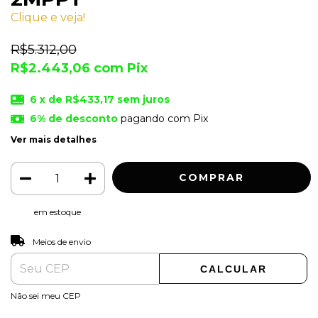
Clique e veja!
R$5.312,00
R$2.443,06
com
Pix
6
x de
R$433,17
sem juros
6% de desconto
pagando com Pix
Ver mais detalhes
em estoque
ALTERAR CEP
Entregas para o CEP:
Meios de envio
CALCULAR
Não sei meu CEP