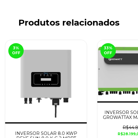
Produtos relacionados
3
%
33
%
OFF
OFF
INVERSOR SOL
GROWATTAX MA
100KW TRIF
10MPPT 20
R$44.8
INVERSOR SOLAR 8.0 KWP
R$28.199,